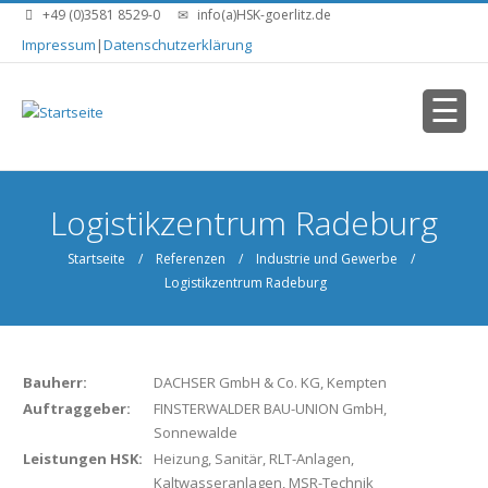
Direkt zum Inhalt
+49 (0)3581 8529-0
info(a)HSK-goerlitz.de
Impressum
|
Datenschutzerklärung
Sie sind hier
Logistikzentrum Radeburg
Startseite
/
Referenzen
/
Industrie und Gewerbe
/
Logistikzentrum Radeburg
Bauherr:
DACHSER GmbH & Co. KG, Kempten
Auftraggeber:
FINSTERWALDER BAU-UNION GmbH,
Sonnewalde
Leistungen HSK:
Heizung, Sanitär, RLT-Anlagen,
Kaltwasseranlagen, MSR-Technik