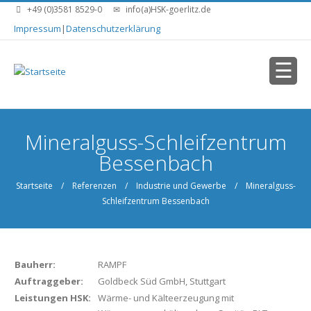
Direkt zum Inhalt
+49 (0)3581 8529-0
info(a)HSK-goerlitz.de
Impressum
|
Datenschutzerklärung
Sie sind hier
Mineralguss-Schleifzentrum
Bessenbach
Startseite
/
Referenzen
/
Industrie und Gewerbe
/ Mineralguss-
Schleifzentrum Bessenbach
Bauherr:
RAMPF
Auftraggeber:
Goldbeck Süd GmbH, Stuttgart
Leistungen HSK:
Wärme- und Kälteerzeugung mit