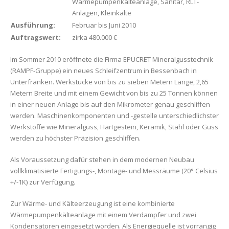
Wärmepumpenkälteanlage, Sanitär, RLT-
Anlagen, Kleinkälte
Ausführung:
Februar bis Juni 2010
Auftragswert:
zirka 480.000 €
Im Sommer 2010 eröffnete die Firma EPUCRET Mineralgusstechnik
(RAMPF-Gruppe) ein neues Schleifzentrum in Bessenbach in
Unterfranken. Werkstücke von bis zu sieben Metern Länge, 2,65
Metern Breite und mit einem Gewicht von bis zu 25 Tonnen können
in einer neuen Anlage bis auf den Mikrometer genau geschliffen
werden. Maschinenkomponenten und -gestelle unterschiedlichster
Werkstoffe wie Mineralguss, Hartgestein, Keramik, Stahl oder Guss
werden zu höchster Präzision geschliffen.
Als Voraussetzung dafür stehen in dem modernen Neubau
vollklimatisierte Fertigungs-, Montage- und Messräume (20° Celsius
+/-1K) zur Verfügung.
Zur Wärme- und Kälteerzeugung ist eine kombinierte
Wärmepumpenkälteanlage mit einem Verdampfer und zwei
Kondensatoren eingesetzt worden. Als Energiequelle ist vorrangig