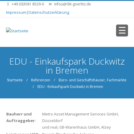
Direkt zum Inhalt
+49 (0)3581 8529-0
info(a)HSK-goerlitz.de
Impressum
|
Datenschutzerklärung
Sie sind hier
EDU - Einkaufspark Duckwitz
in Bremen
Startseite
/
Referenzen
/
Büro- und Geschäftshäuser, Fachmärkte
/ EDU - Einkaufspark Duckwitz in Bremen
Bauherr und
Metro Asset Management Services GmbH,
Auftraggeber:
Düsseldorf
und real,-SB-Warenhaus GmbH, Alzey